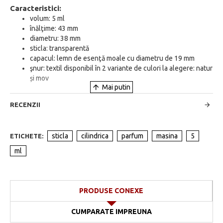
Caracteristici:
volum: 5 ml
înălţime: 43 mm
diametru: 38 mm
sticla: transparentă
capacul: lemn de esenţă moale cu diametru de 19 mm
şnur: textil disponibil în 2 variante de culori la alegere: natur
și mov
RECENZII
sticla
cilindrica
parfum
masina
5
ETICHETE:
ml
PRODUSE CONEXE
CUMPARATE IMPREUNA