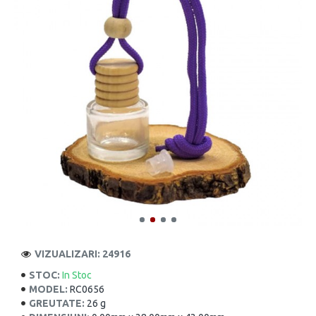
VIZUALIZARI: 24916
STOC:
In Stoc
MODEL:
RC0656
GREUTATE:
26 g