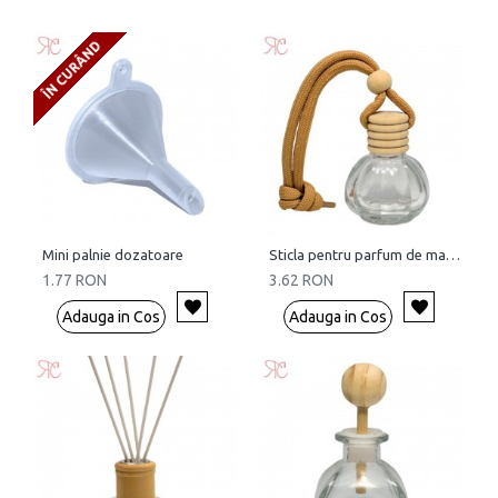
ÎN CURÂND
Mini palnie dozatoare
Sticla pentru parfum de masina, 15 ml
1.77 RON
3.62 RON
Adauga in Cos
Adauga in Cos