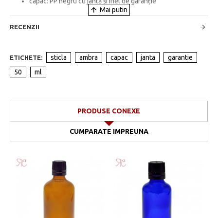
capac: PP negru cu jantă și inel de garanție
RECENZII
sticla
ambra
capac
janta
garantie
ETICHETE:
50
ml
PRODUSE CONEXE
CUMPARATE IMPREUNA