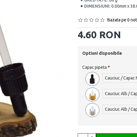
GREUTATE:
66 g
DIMENSIUNI:
0.00mm x 38
Bazata pe 0 not
4.60 RON
Optiuni disponibile
Capac pipeta
Cauciuc / Capac
Cauciuc Alb / Ca
Cauciuc Alb / Ca