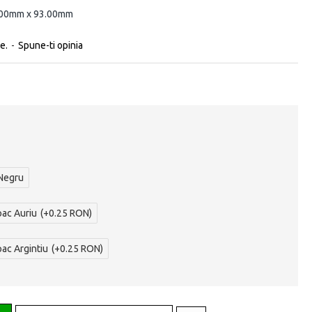
.00mm x 93.00mm
e.
-
Spune-ti opinia
 Negru
pac Auriu
(+0.25 RON)
pac Argintiu
(+0.25 RON)