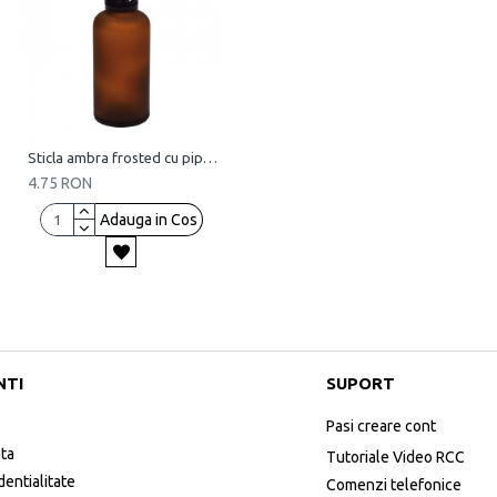
Sticla ambra frosted cu pipeta, 50 ml
4.75 RON
Adauga in Cos
NTI
SUPORT
Pasi creare cont
ata
Tutoriale Video RCC
dentialitate
Comenzi telefonice