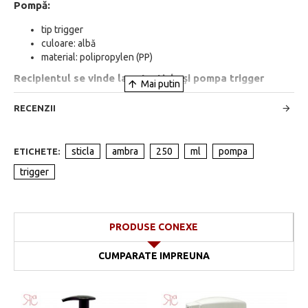
Pompă:
tip trigger
culoare: albă
material: polipropylen (PP)
Recipientul se vinde la set: sticla şi pompa trigger
RECENZII
sticla
ambra
250
ml
pompa
ETICHETE:
trigger
PRODUSE CONEXE
CUMPARATE IMPREUNA