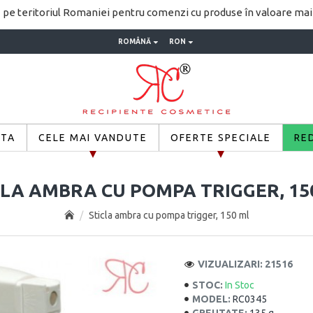
pe teritoriul Romaniei pentru comenzi cu produse în valoare ma
ROMÂNĂ
RON
ETA
CELE MAI VANDUTE
OFERTE SPECIALE
RE
CLA AMBRA CU POMPA TRIGGER, 15
Sticla ambra cu pompa trigger, 150 ml
VIZUALIZARI: 21516
STOC:
In Stoc
MODEL:
RC0345