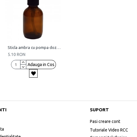
Sticla ambra cu pompa dozatoare, 125 ml
5.10 RON
Adauga in Cos
NTI
SUPORT
Pasi creare cont
ata
Tutoriale Video RCC
dentialitate