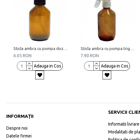
Sticla ambra cu pompa dozatoare, 150 ml
Sticla ambra cu pompa trigger, 250 ml
6.05 RON
7.90 RON
Adauga in Cos
Adauga in Cos
SERVICII CLIE
INFORMAȚII
Informatii livrare
Despre noi
Modalitati de pl
Datele firmei
Politica de confi