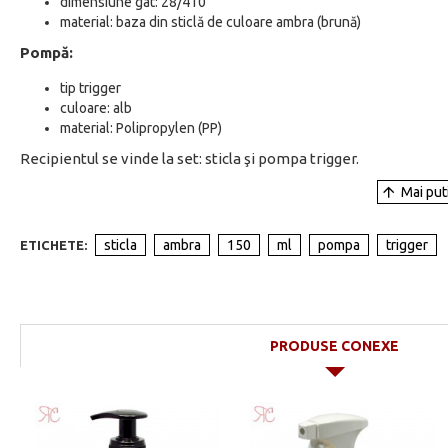
dimensiune gât: 28/410
material: baza din sticlă de culoare ambra (brună)
Pompă:
tip trigger
culoare: alb
material: Polipropylen (PP)
Recipientul se vinde la set: sticla şi pompa trigger.
sticla
ambra
150
ml
pompa
trigger
ETICHETE:
PRODUSE CONEXE