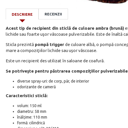
RECENZII
DESCRIERE
Acest tip de recipient din sticlă de culoare ambra (brună)
e
lichide sau foarte uşor vâscoase pulverizabile. Este de înaltă cali
Sticla prezintă
pompă trigger
de culoare albă, o pompă concep
mare a compoziţiilor lichide sau uşor vâscoase.
Este un recipient des utilizat în saloane de coafură.
Se potriveşte pentru păstrarea compoziţiilor pulverizabile
diverse spray-uri: de corp, păr, de interior
odorizante de cameră
Caracteristici sticlă:
volum: 150 ml
diametru: 58 mm
înălțime: 110 mm
formă: cilindrică