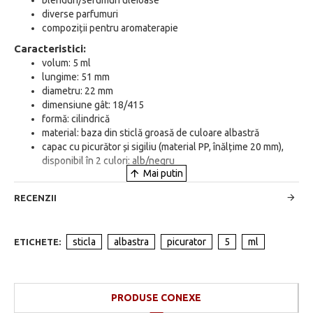
blenduri/serumuri uleioase
diverse parfumuri
compoziții pentru aromaterapie
Caracteristici:
volum: 5 ml
lungime: 51 mm
diametru: 22 mm
dimensiune gât: 18/415
formă: cilindrică
material: baza din sticlă groasă de culoare albastră
capac cu picurător și sigiliu (material PP, înălțime 20 mm),
disponibil în 2 culori: alb/negru
RECENZII
sticla
albastra
picurator
5
ml
ETICHETE:
PRODUSE CONEXE