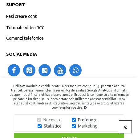
SUPORT
Pasi creare cont
Tutoriale Video RCC
Comenzi telefonice
SOCIAL MEDIA
Utilizăm modulele cookie pentru a personaliza conținutul și pentru a analiza
contact@recipientecosmetice.ro
traficul. De asemenea, oferim serviciilor de analiză Google Analytics informații
despre modul în care utilizați site-ul nostru. Ei pot să le combine cu alte informații
+40730575557
pe care le furnizați sau sunt colectate prin utilizarea acestor serviciilor. Dacă
alegeți să continuați să utilizați site-ul nostru, sunteți de acord cu utilizarea
cookie-urilor noastre.
Copyright © 2015 - 2026, Recipiente Cosmetice. Toate Drepturile
Necesare
Preferințe
Rezervate.
Statistice
Marketing