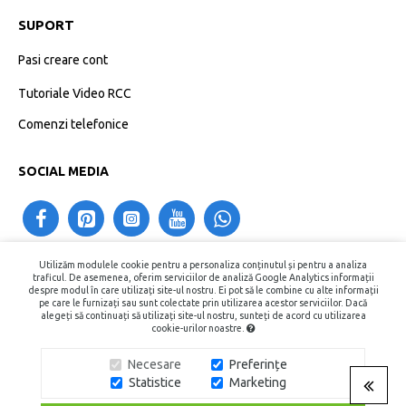
SUPORT
Pasi creare cont
Tutoriale Video RCC
Comenzi telefonice
SOCIAL MEDIA
Utilizăm modulele cookie pentru a personaliza conținutul și pentru a analiza
contact@recipientecosmetice.ro
traficul. De asemenea, oferim serviciilor de analiză Google Analytics informații
despre modul în care utilizați site-ul nostru. Ei pot să le combine cu alte informații
+40730575557
pe care le furnizați sau sunt colectate prin utilizarea acestor serviciilor. Dacă
alegeți să continuați să utilizați site-ul nostru, sunteți de acord cu utilizarea
cookie-urilor noastre.
Copyright © 2015 - 2026, Recipiente Cosmetice. Toate Drepturile
Necesare
Preferințe
Rezervate.
Statistice
Marketing