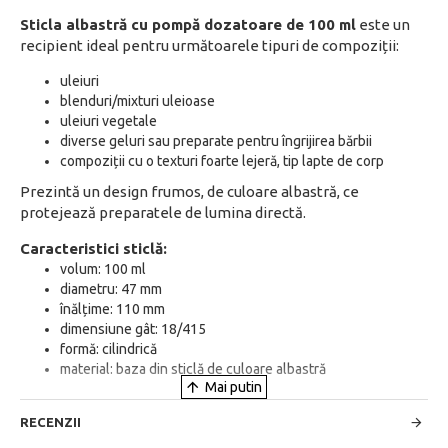
Sticla albastră cu pompă dozatoare de 100 ml
este un
recipient ideal pentru următoarele tipuri de compoziții:
uleiuri
blenduri/mixturi uleioase
uleiuri vegetale
diverse geluri sau preparate pentru îngrijirea bărbii
compoziții cu o texturi foarte lejeră, tip lapte de corp
Prezintă un design frumos, de culoare albastră, ce
protejează preparatele de lumina directă.
Caracteristici sticlă:
volum: 100 ml
diametru: 47 mm
înălțime: 110 mm
dimensiune gât: 18/415
formă: cilindrică
material: baza din sticlă de culoare albastră
RECENZII