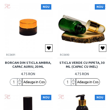
NOU
NOU
RC0691
RC0690
BORCAN DIN STICLA AMBRA,
STICLA VERDE CU PIPETA, 30
CAPAC AURIU, 20 ML
ML (CAPAC CU INEL)
4.75 RON
4.75 RON
Adauga in Cos
Adauga in Cos
NOU
NOU