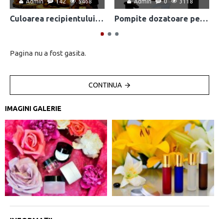
Admin
142
5468
Admin
0
3118
Culoarea recipientului: cât de importantă este pentru produsul final?
Pompite dozatoare pentru recipiente cosmetice: scurta istorie, mod de folosire, utilizare, avantaje
Pagina nu a fost gasita.
CONTINUA
IMAGINI GALERIE