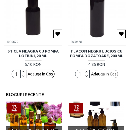
RC0679
RC0678
STICLA NEAGRA CU POMPA
FLACON NEGRU LUCIOS CU
LOTIUNI, 20 ML
POMPA DOZATOARE, 200 ML
5.10 RON
4.85 RON
Adauga in Cos
Adauga in Cos
BLOGURI RECENTE
13
12
Feb
Feb