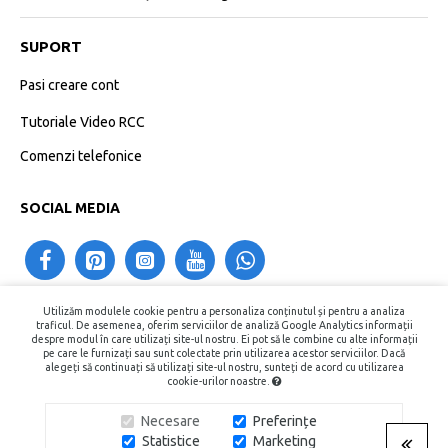
SUPORT
Pasi creare cont
Tutoriale Video RCC
Comenzi telefonice
SOCIAL MEDIA
Utilizăm modulele cookie pentru a personaliza conținutul și pentru a analiza
contact@recipientecosmetice.ro
traficul. De asemenea, oferim serviciilor de analiză Google Analytics informații
despre modul în care utilizați site-ul nostru. Ei pot să le combine cu alte informații
+40730575557
pe care le furnizați sau sunt colectate prin utilizarea acestor serviciilor. Dacă
alegeți să continuați să utilizați site-ul nostru, sunteți de acord cu utilizarea
cookie-urilor noastre.
Copyright © 2015 - 2026, Recipiente Cosmetice. Toate Drepturile
Necesare
Preferințe
Rezervate.
Statistice
Marketing