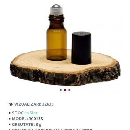
VIZUALIZARI: 32633
STOC:
In Stoc
MODEL:
RC0135
GREUTATE:
8 g