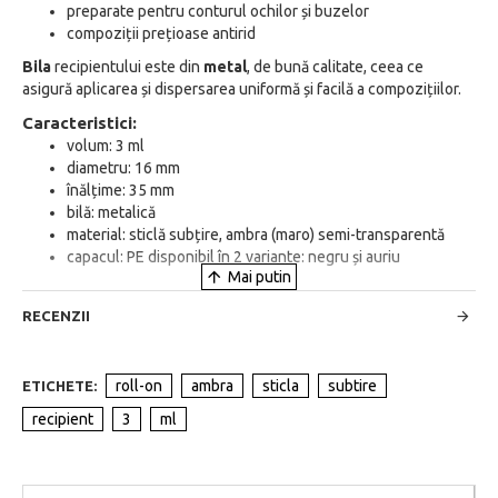
preparate pentru conturul ochilor și buzelor
compoziții prețioase antirid
Bila
recipientului este din
metal
, de bună calitate, ceea ce
asigură aplicarea și dispersarea uniformă și facilă a compozițiilor.
Caracteristici:
volum: 3 ml
diametru: 16 mm
înălțime: 35 mm
bilă: metalică
material: sticlă subțire, ambra (maro) semi-transparentă
capacul: PE disponibil în 2 variante: negru și auriu
RECENZII
roll-on
ambra
sticla
subtire
ETICHETE:
recipient
3
ml