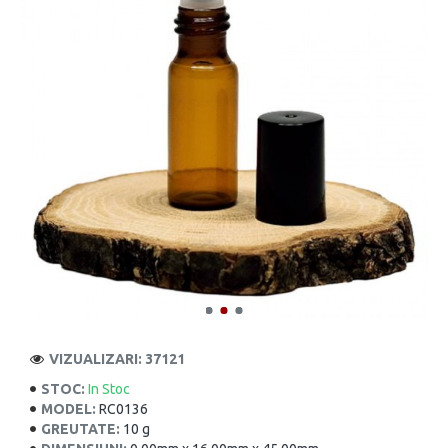
VIZUALIZARI: 37121
STOC:
In Stoc
MODEL:
RC0136
GREUTATE:
10 g