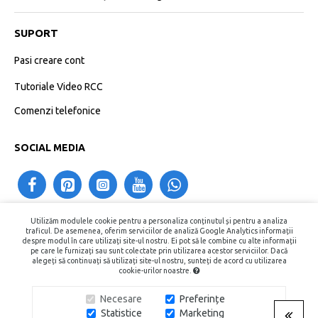
SUPORT
Pasi creare cont
Tutoriale Video RCC
Comenzi telefonice
SOCIAL MEDIA
Utilizăm modulele cookie pentru a personaliza conținutul și pentru a analiza
contact@recipientecosmetice.ro
traficul. De asemenea, oferim serviciilor de analiză Google Analytics informații
despre modul în care utilizați site-ul nostru. Ei pot să le combine cu alte informații
+40730575557
pe care le furnizați sau sunt colectate prin utilizarea acestor serviciilor. Dacă
alegeți să continuați să utilizați site-ul nostru, sunteți de acord cu utilizarea
cookie-urilor noastre.
Copyright © 2015 - 2026, Recipiente Cosmetice. Toate Drepturile
Necesare
Preferințe
Rezervate.
Statistice
Marketing