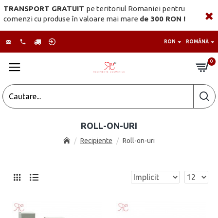
TRANSPORT GRATUIT
pe teritoriul Romaniei pentru
comenzi cu produse în valoare mai mare
de 300 RON !
RON
ROMÂNĂ
0
ROLL-ON-URI
Recipiente
Roll-on-uri