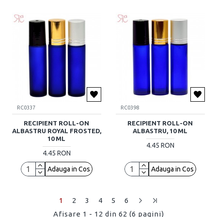
RC0337
RC0398
RECIPIENT ROLL-ON
RECIPIENT ROLL-ON
ALBASTRU ROYAL FROSTED,
ALBASTRU, 10 ML
10 ML
4.45 RON
4.45 RON
Adauga in Cos
Adauga in Cos
1
2
3
4
5
6
Afisare 1 - 12 din 62 (6 pagini)