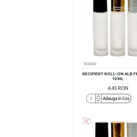
RC0340
RECIPIENT ROLL-ON ALB F
10 ML
4.45 RON
Adauga in Cos