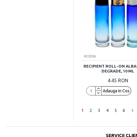
RC0336
RECIPIENT ROLL-ON ALBA
DEGRADE, 10 ML
4.45 RON
Adauga in Cos
1
2
3
4
5
6
SERVICII CLIE