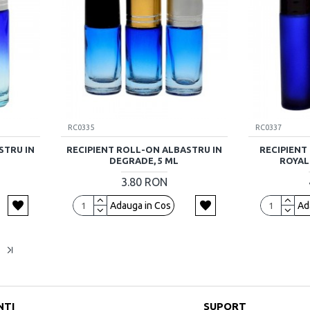
RC0335
RC0337
STRU IN
RECIPIENT ROLL-ON ALBASTRU IN
RECIPIENT
DEGRADE, 5 ML
ROYAL
3.80 RON
Adauga in Cos
Ad
NTI
SUPORT