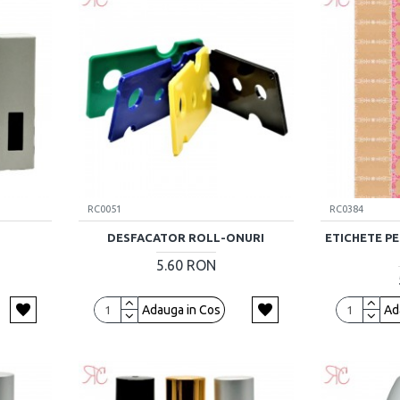
RC0051
RC0384
DESFACATOR ROLL-ONURI
ETICHETE PE
5.60 RON
Adauga in Cos
Ad