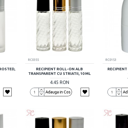
RC0355
RC0153
ROSTED,
RECIPIENT ROLL-ON ALB
RECIPIENT
TRANSPARENT CU STRIATII, 10 ML
4.45 RON
Adauga in Cos
Ad