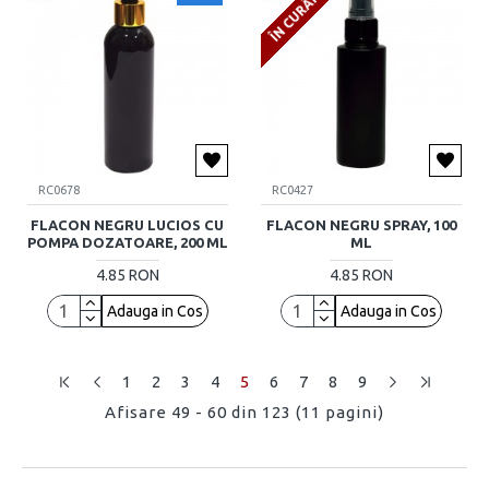
ÎN CURÂND
RC0678
RC0427
FLACON NEGRU LUCIOS CU
FLACON NEGRU SPRAY, 100
POMPA DOZATOARE, 200 ML
ML
4.85 RON
4.85 RON
Adauga in Cos
Adauga in Cos
1
2
3
4
5
6
7
8
9
Afisare 49 - 60 din 123 (11 pagini)