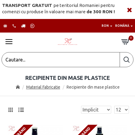
TRANSPORT GRATUIT
pe teritoriul Romaniei pentru
comenzi cu produse în valoare mai mare
de 300 RON !
RON
ROMÂNĂ
0
RECIPIENTE DIN MASE PLASTICE
Material Fabricatie
Recipiente din mase plastice
ÎN CURÂND
ÎN CURÂND