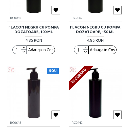
RC0066
RC0067
FLACON NEGRU CU POMPA
FLACON NEGRU CU POMPA
DOZATOARE, 100 ML
DOZATOARE, 150 ML
4.85 RON
4.85 RON
Adauga in Cos
Adauga in Cos
ÎN CURÂND
NOU
RC0648
RC0442