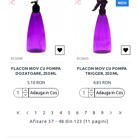
NOU
RC0549
RC0645
FLACON MOV CU POMPA
FLACON MOV CU POMPA
DOZATOARE, 250 ML
TRIGGER, 250 ML
5.10 RON
4.85 RON
Adauga in Cos
Adauga in Cos
1
2
3
4
5
6
7
8
9
Afisare 37 - 48 din 123 (11 pagini)