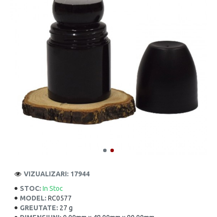
VIZUALIZARI: 17944
STOC:
In Stoc
MODEL:
RC0577
GREUTATE:
27 g