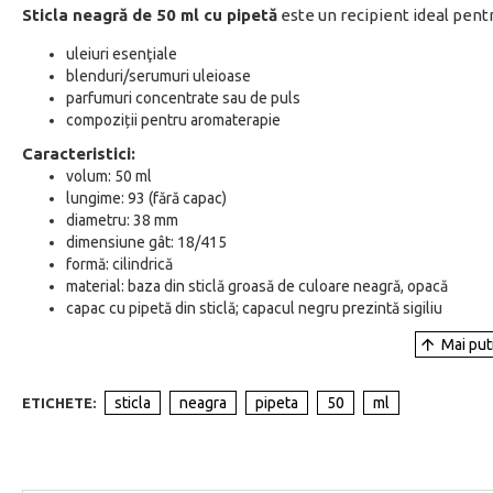
Sticla neagră de 50 ml cu pipetă
este un recipient ideal pentr
uleiuri esenţiale
blenduri/serumuri uleioase
parfumuri concentrate sau de puls
compoziții pentru aromaterapie
Caracteristici:
volum: 50 ml
lungime: 93 (fără capac)
diametru: 38 mm
dimensiune gât: 18/415
formă: cilindrică
material: baza din sticlă groasă de culoare neagră, opacă
capac cu pipetă din sticlă; capacul negru prezintă sigiliu
sticla
neagra
pipeta
50
ml
ETICHETE: