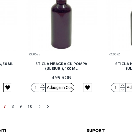
RC0595
RC0592
, 50 ML
STICLA NEAGRA CU POMPA
STICLA 
(ULEIURI), 100 ML
(UL
4.99 RON
Adauga in Cos
Ad
7
8
9
10
NTI
SUPORT