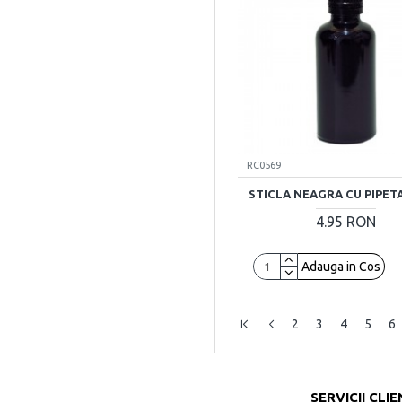
RC0569
STICLA NEAGRA CU PIPETA
4.95 RON
Adauga in Cos
2
3
4
5
6
SERVICII CLIE