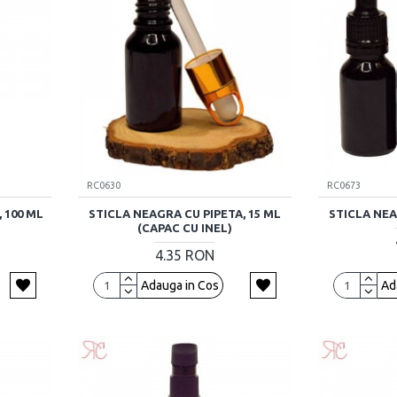
RC0630
RC0673
 100 ML
STICLA NEAGRA CU PIPETA, 15 ML
STICLA NEA
(CAPAC CU INEL)
4.35 RON
Adauga in Cos
Ad