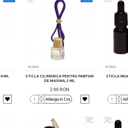
RC0656
RC0622
30 ML
STICLA CILINDRICA PENTRU PARFUM
STICLA NEA
DE MASINA, 5 ML
2.90 RON
Adauga in Cos
Ad