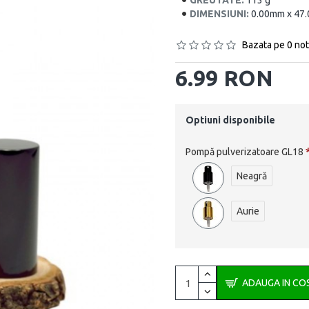
GREUTATE:
113 g
DIMENSIUNI:
0.00mm x 47
Bazata pe 0 not
6.99 RON
Optiuni disponibile
Pompă pulverizatoare GL18
Neagră
Aurie
ADAUGA IN CO