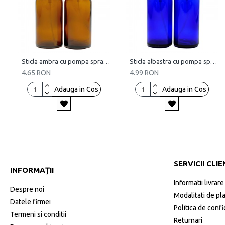
Sticla ambra cu pompa spray, 100 ml
Sticla albastra cu pompa spray, 100 ml
4.65 RON
4.99 RON
Adauga in Cos
Adauga in Cos
SERVICII CLIE
INFORMAȚII
Informatii livrare
Despre noi
Modalitati de pl
Datele firmei
Politica de confi
Termeni si conditii
Returnari