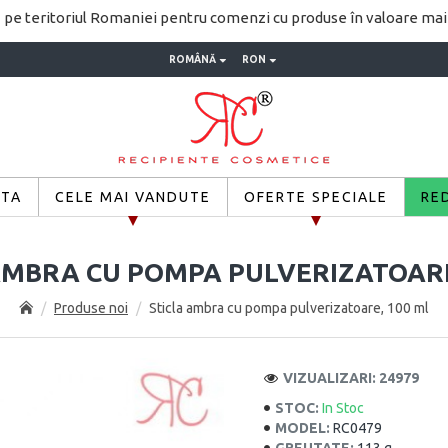
pe teritoriul Romaniei pentru comenzi cu produse în valoare ma
ROMÂNĂ
RON
ETA
CELE MAI VANDUTE
OFERTE SPECIALE
RE
AMBRA CU POMPA PULVERIZATOARE
Produse noi
Sticla ambra cu pompa pulverizatoare, 100 ml
VIZUALIZARI: 24979
STOC:
In Stoc
MODEL:
RC0479