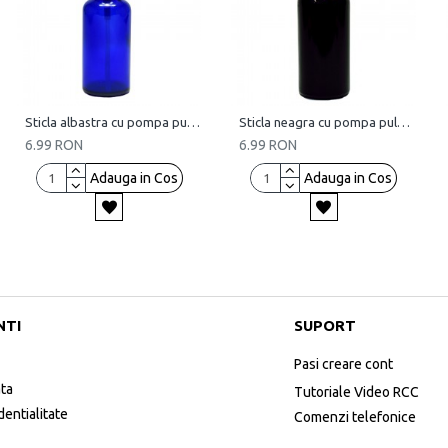
Sticla albastra cu pompa pulverizatoare, 100 ml
Sticla neagra cu pompa pulverizatoare, 100 ml
6.99 RON
6.99 RON
Adauga in Cos
Adauga in Cos
NTI
SUPORT
Pasi creare cont
ata
Tutoriale Video RCC
dentialitate
Comenzi telefonice