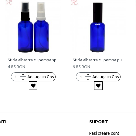
Sticla albastra cu pompa spray, 50 ml
Sticla albastra cu pompa pulverizatoare, 50 ml
4.85 RON
6.85 RON
Adauga in Cos
Adauga in Cos
NTI
SUPORT
Pasi creare cont