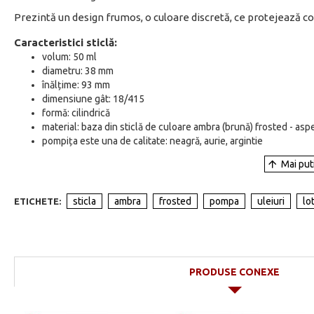
Prezintă un design frumos, o culoare discretă, ce protejează c
Caracteristici sticlă:
volum: 50 ml
diametru: 38 mm
înălțime: 93 mm
dimensiune gât: 18/415
formă: cilindrică
material: baza din sticlă de culoare ambra (brună) frosted - as
pompița este una de calitate: neagră, aurie, argintie
sticla
ambra
frosted
pompa
uleiuri
lo
ETICHETE:
PRODUSE CONEXE