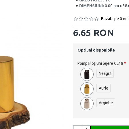
GREUTATE:
71 g
DIMENSIUNI:
0.00mm x 38
Bazata pe 0 not
6.65 RON
Optiuni disponibile
Pompă loțiuni lejere GL18
Neagră
Aurie
Argintie