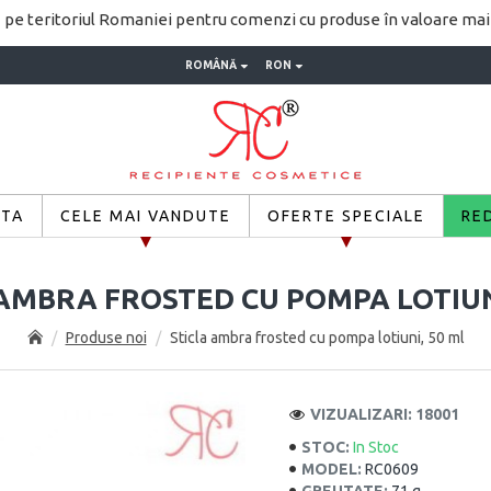
pe teritoriul Romaniei pentru comenzi cu produse în valoare ma
ROMÂNĂ
RON
ETA
CELE MAI VANDUTE
OFERTE SPECIALE
RE
AMBRA FROSTED CU POMPA LOTIUN
Produse noi
Sticla ambra frosted cu pompa lotiuni, 50 ml
VIZUALIZARI: 18001
STOC:
In Stoc
MODEL:
RC0609