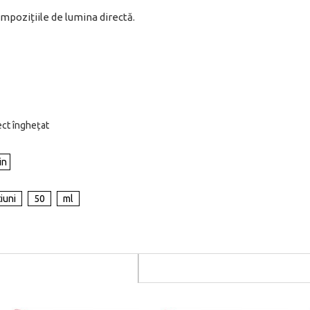
ompozițiile de lumina directă.
pect înghețat
tiuni
50
ml