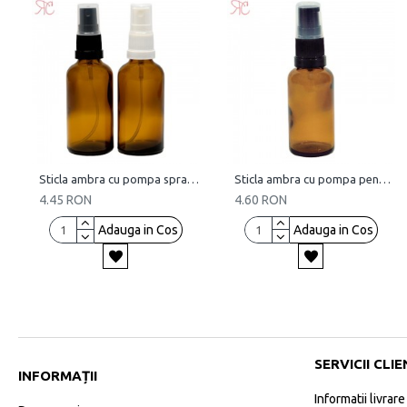
Sticla ambra cu pompa spray, 50 ml
Sticla ambra cu pompa pentru lotiuni lejere, 50 ml
4.45 RON
4.60 RON
Adauga in Cos
Adauga in Cos
SERVICII CLIE
INFORMAȚII
Informatii livrare