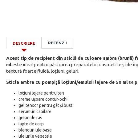
RECENZII
DESCRIERE
Acest tip de recipient din sticlă de culoare ambra (brună) 
ml
este ideal pentru păstrarea preparatelor cosmetice și de îng
textură foarte fluidă, loțiuni, geluri.
Sticla ambra cu pompiță loțiuni/emulsii lejere de 50 ml
se
p
loțiuni lejere pentru ten
creme ușoare contur-ochi
gel tensor pentru gât și bust
serumuri capilare
geluri de ras
lapte de corp
blenduri uleioase
uleiurile vegetale