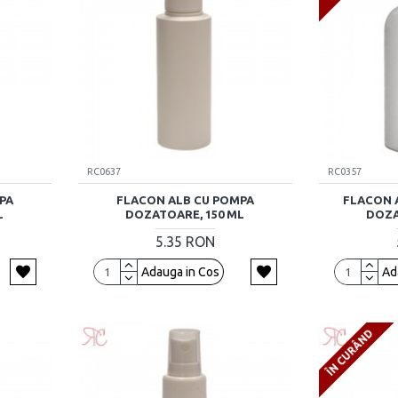
RC0637
RC0357
PA
FLACON ALB CU POMPA
FLACON 
L
DOZATOARE, 150 ML
DOZA
5.35 RON
Adauga in Cos
Ad
ÎN CURÂND