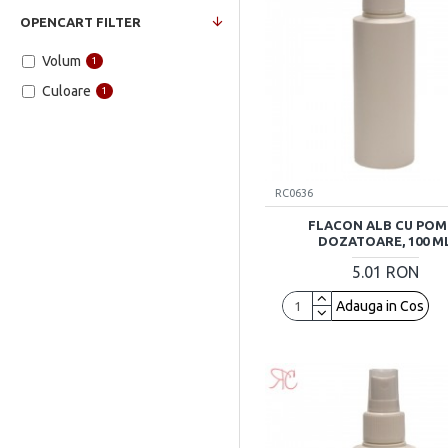
OPENCART FILTER
Volum
1
Culoare
1
RC0636
FLACON ALB CU POM
DOZATOARE, 100 M
5.01 RON
Adauga in Cos