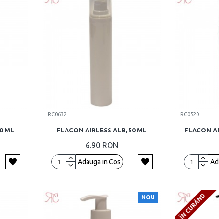
RC0632
RC0520
30 ML
FLACON AIRLESS ALB, 50 ML
FLACON AI
6.90 RON
Adauga in Cos
Ad
ÎN CURÂND
NOU