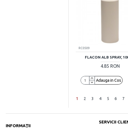
RC0509
FLACON ALB SPRAY, 10
4.85 RON
Adauga in Cos
1
2
3
4
5
6
7
SERVICII CLIE
INFORMAȚII