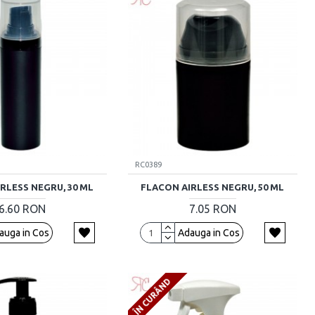
RC0389
RLESS NEGRU, 30 ML
FLACON AIRLESS NEGRU, 50 ML
6.60 RON
7.05 RON
auga in Cos
Adauga in Cos
ÎN CURÂND