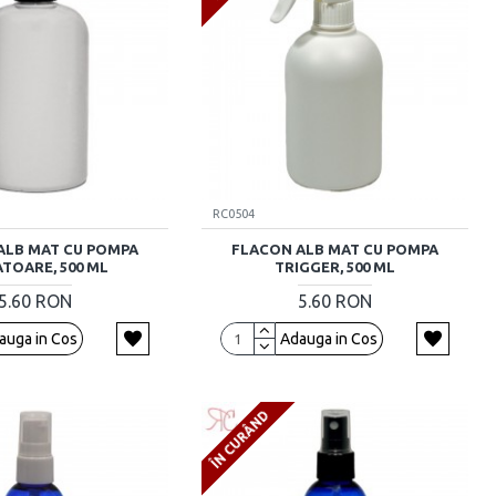
RC0504
ALB MAT CU POMPA
FLACON ALB MAT CU POMPA
TOARE, 500 ML
TRIGGER, 500 ML
5.60 RON
5.60 RON
auga in Cos
Adauga in Cos
ÎN CURÂND