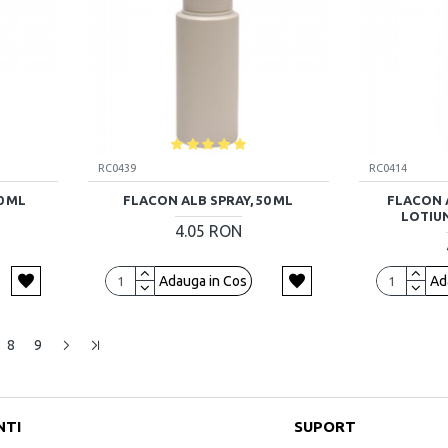
RC0439
RC0414
0 ML
FLACON ALB SPRAY, 50 ML
FLACON 
LOTIUN
4.05 RON
Adauga in Cos
Ad
8
9
NTI
SUPORT