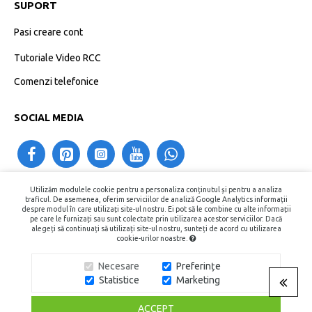
SUPORT
Pasi creare cont
Tutoriale Video RCC
Comenzi telefonice
SOCIAL MEDIA
Utilizăm modulele cookie pentru a personaliza conținutul și pentru a analiza
contact@recipientecosmetice.ro
traficul. De asemenea, oferim serviciilor de analiză Google Analytics informații
despre modul în care utilizați site-ul nostru. Ei pot să le combine cu alte informații
+40730575557
pe care le furnizați sau sunt colectate prin utilizarea acestor serviciilor. Dacă
alegeți să continuați să utilizați site-ul nostru, sunteți de acord cu utilizarea
cookie-urilor noastre.
Copyright © 2015 - 2026, Recipiente Cosmetice. Toate Drepturile
Necesare
Preferințe
Rezervate.
FILTRARE PRODUSE
Statistice
Marketing
ACCEPT