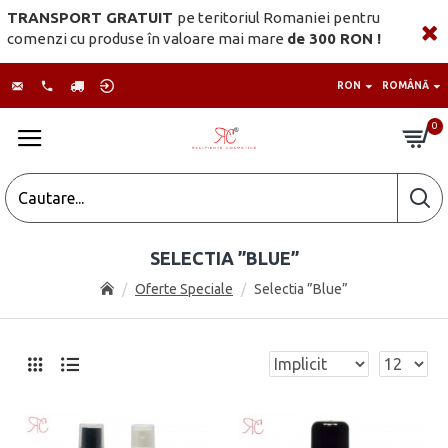
TRANSPORT GRATUIT
pe teritoriul Romaniei pentru
comenzi cu produse în valoare mai mare
de 300 RON !
RON
ROMÂNĂ
0
SELECTIA ”BLUE”
Oferte Speciale
Selectia ”Blue”