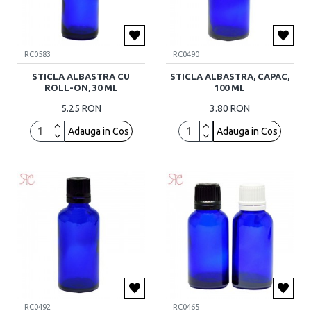
RC0583
RC0490
STICLA ALBASTRA CU
STICLA ALBASTRA, CAPAC,
ROLL-ON, 30 ML
100 ML
5.25 RON
3.80 RON
Adauga in Cos
Adauga in Cos
RC0492
RC0465