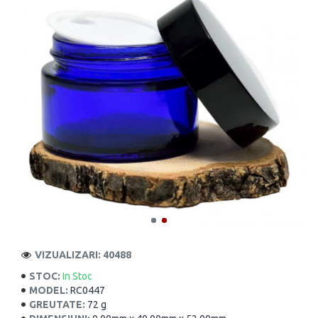
VIZUALIZARI: 40488
STOC:
In Stoc
MODEL:
RC0447
GREUTATE:
72 g