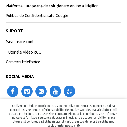
Platforma Europeană de soluționare online a litigiilor
Politica de Confidențialitate Google
SUPORT
Pasi creare cont
Tutoriale Video RCC
Comenzi telefonice
SOCIAL MEDIA
Utilizăm modulele cookie pentru a personaliza conținutul și pentru a analiza
contact@recipientecosmetice.ro
traficul. De asemenea, oferim serviciilor de analiză Google Analytics informații
despre modul în care utilizați site-ul nostru. Ei pot să le combine cu alte informații
+40730575557
pe care le furnizați sau sunt colectate prin utilizarea acestor serviciilor. Dacă
alegeți să continuați să utilizați site-ul nostru, sunteți de acord cu utilizarea
cookie-urilor noastre.