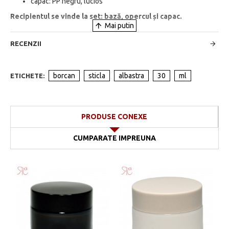
capac: PP negru, lucios
Recipientul se vinde la set: bază, opercul și capac.
RECENZII
borcan
sticla
albastra
30
ml
ETICHETE:
PRODUSE CONEXE
CUMPARATE IMPREUNA