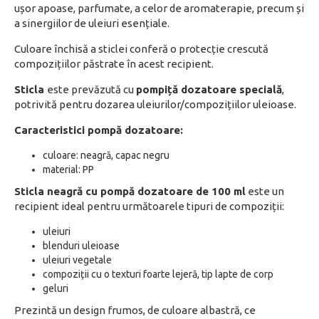
ușor apoase, parfumate, a celor de aromaterapie, precum și
a sinergiilor de uleiuri esențiale.
Culoare închisă a sticlei conferă o protecție crescută
compozițiilor păstrate în acest recipient.
Sticla
este prevăzută cu
pompiță dozatoare specială
,
potrivită pentru dozarea uleiurilor/compozițiilor uleioase.
Caracteristici pompă dozatoare:
culoare: neagră, capac negru
material: PP
Sticla neagră cu pompă dozatoare de 100 ml
este un
recipient ideal pentru următoarele tipuri de compoziții:
uleiuri
blenduri uleioase
uleiuri vegetale
compoziții cu o texturi foarte lejeră, tip lapte de corp
geluri
Prezintă un design frumos, de culoare albastră, ce