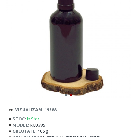
VIZUALIZARI: 19388
STOC:
In Stoc
MODEL:
RC0595
GREUTATE:
105 g