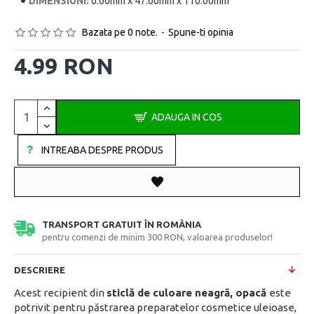
DIMENSIUNI:
0.00mm x 47.00mm x 110.00mm
Bazata pe 0 note.
-
Spune-ti opinia
4.99 RON
ADAUGA IN COS
INTREABA DESPRE PRODUS
TRANSPORT GRATUIT ÎN ROMÂNIA
pentru comenzi de minim 300 RON, valoarea produselor!
DESCRIERE
Acest recipient din
sticlă de culoare neagră, opacă
este
potrivit pentru păstrarea preparatelor cosmetice uleioase,