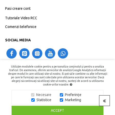
Pasi creare cont
Tutoriale Video RCC
Comenzi telefonice
SOCIAL MEDIA
Utilizăm modulele cookie pentru a personaliza conținutul și pentru a analiza
contact@recipientecosmetice.ro
traficul. De asemenea, oferim serviciilor de analiză Google Analytics informații
despre modul în care utilizați site-ul nostru. Ei pot să le combine cu alte informații
+40730575557
pe care le furnizați sau sunt colectate prin utilizarea acestor serviciilor. Dacă
alegeți să continuați să utilizați site-ul nostru, sunteți de acord cu utilizarea
cookie-urilor noastre.
Copyright © 2015 - 2026, Recipiente Cosmetice. Toate Drepturile
Necesare
Preferințe
Rezervate.
Statistice
Marketing
ACCEPT
Conversati cu noi pe Facebook!