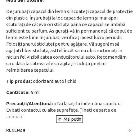
Mod de folosire:
Deșurubați capacul din lemn și scoateți capacul de protecție
din plastic. Înșurubați la loc capac de lemn și mai apoi
scuturați de câteva ori sticluța până ce capacul se îmbibă
suficient cu parfum. Asigurați-vă în permanență că dopul de
lemn este bine înșurubat; verificați acest lucru periodic.
Folosiți șnurul sticluței pentru agățare. Vă sugerăm să
agățați liber sticluța, astfel încât să nu obstrucționați în
niciun fel vizibilitatea conducătorului auto. Recomandăm,
ca o dată la câteva zile să agitați sticluța pentru
reîmbibarea capacului.
Tip produs:
odorizant auto lichid
Cantitate:
5 ml
Precauții/Atenționări:
Nu lăsați la îndemâna copiilor.
Evitați contactul cu alte suprafețe. Țineți departe de
animale.
RECENZII