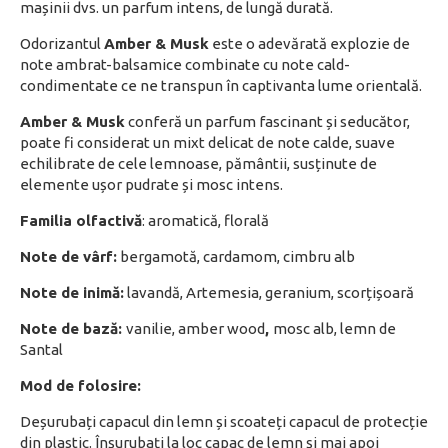
mașinii dvs. un parfum intens, de lungă durată.
Odorizantul
Amber & Musk
este o adevărată explozie de
note ambrat-balsamice combinate cu note cald-
condimentate ce ne transpun în captivanta lume orientală.
Amber & Musk
conferă un parfum fascinant și seducător,
poate fi considerat un mixt delicat de note calde, suave
echilibrate de cele lemnoase, pământii, susținute de
elemente ușor pudrate și mosc intens.
Familia olfactivă
: aromatică, florală
Note de vârf:
bergamotă, cardamom, cimbru alb
Note de inimă:
lavandă, Artemesia, geranium, scorțișoară
Note de bază:
vanilie, amber wood
,
mosc alb, lemn de
Santal
Mod de folosire:
Deșurubați capacul din lemn și scoateți capacul de protecție
din plastic. Înșurubați la loc capac de lemn și mai apoi