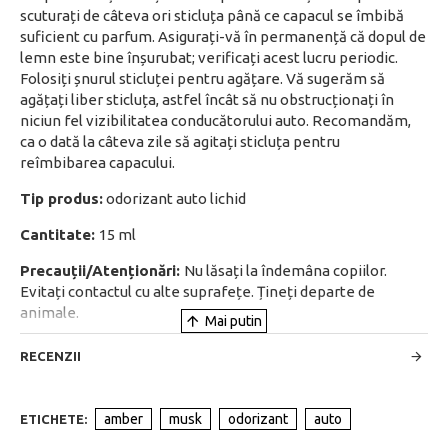
scuturați de câteva ori sticluța până ce capacul se îmbibă
suficient cu parfum. Asigurați-vă în permanență că dopul de
lemn este bine înșurubat; verificați acest lucru periodic.
Folosiți șnurul sticluței pentru agățare. Vă sugerăm să
agățați liber sticluța, astfel încât să nu obstrucționați în
niciun fel vizibilitatea conducătorului auto. Recomandăm,
ca o dată la câteva zile să agitați sticluța pentru
reîmbibarea capacului.
Tip produs:
odorizant auto lichid
Cantitate:
15 ml
Precauții/Atenționări:
Nu lăsați la îndemâna copiilor.
Evitați contactul cu alte suprafețe. Țineți departe de
animale.
RECENZII
amber
musk
odorizant
auto
ETICHETE: