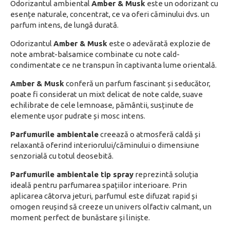
Odorizantul ambiental
Amber & Musk
este un odorizant cu
esențe naturale, concentrat, ce va oferi căminului dvs. un
parfum intens, de lungă durată.
Odorizantul
Amber & Musk
este o adevărată explozie de
note ambrat-balsamice combinate cu note cald-
condimentate ce ne transpun în captivanta lume orientală.
Amber & Musk
conferă un parfum fascinant și seducător,
poate fi considerat un mixt delicat de note calde, suave
echilibrate de cele lemnoase, pământii, susținute de
elemente ușor pudrate și mosc intens.
Parfumurile ambientale
creează o atmosferă caldă și
relaxantă oferind interiorului/căminului o dimensiune
senzorială cu totul deosebită.
Parfumurile ambientale tip spray
reprezintă soluția
ideală pentru parfumarea spațiilor interioare. Prin
aplicarea câtorva jeturi, parfumul este difuzat rapid și
omogen reușind să creeze un univers olfactiv calmant, un
moment perfect de bunăstare și liniște.