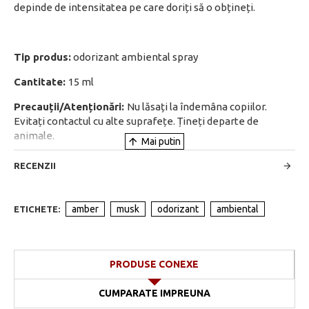
depinde de intensitatea pe care doriți să o obțineți.
Tip produs:
odorizant ambiental spray
Cantitate:
15 ml
Precauții/Atenționări:
Nu lăsați la îndemâna copiilor.
Evitați contactul cu alte suprafețe. Țineți departe de
animale.
RECENZII
amber
musk
odorizant
ambiental
ETICHETE:
PRODUSE CONEXE
CUMPARATE IMPREUNA