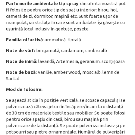
Parfumurile ambientale tip spray
din oferta noastră pot
fi folosite pentru orice tip de spațiu interior: birou, hol,
cameră de zi, dormitor, mașină etc. Sunt foarte ușor de
manipulat, iar sticluța în care sunt ambalate își găsește cu
ușurință locul inclusiv în gentuțe, poșete.
Familia olfactivă
: aromatică, florală
Note de vârf:
bergamotă, cardamom, cimbru alb
Note de inimă:
lavandă, Artemesia, geranium, scorțișoară
Note de bază:
vanilie, amber wood
,
mosc alb, lemn de
Santal
Mod de folosire:
Se așează sticla în poziție verticală, se scoate capacul și se
pulverizează câteva jeturi în încăpere/în aer la o distanță
de 30 cm de materiale textile sau mobilier. Se poate folosi
pentru orice spațiu din casă, birou sau mașină prin
pulverizare de la distanță. Se poate pulveriza inclusiv și pe
potpourri sau pietre ornamentale. Numărul de pulverizări