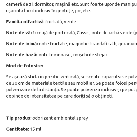
cameră de zi, dormitor, mașină etc. Sunt foarte ușor de manipula
ușurință locul inclusiv în gentuțe, poșete.
Familia olfactivă
: fructată, verde
Note de vârf:
coajă de portocală, Cassis, note de iarbă verde (
Note de inimă:
note fructate, magnolie, trandafir alb, geraniu
Note de bază:
note lemnoase
,
mușchi de stejar
Mod de folosire:
Se așează sticla în poziție verticală, se scoate capacul și se pul
de 30 cm de materiale textile sau mobilier. Se poate folosi pent
pulverizare de la distanță. Se poate pulveriza inclusiv și pe p
depinde de intensitatea pe care doriți să o obțineți.
Tip produs:
odorizant ambiental spray
Cantitate:
15 ml