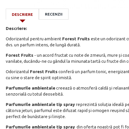
RECENZII
DESCRIERE
Descriere:
Odorizantul pentru ambient
Forest Fruits
este un odorizant c
dvs. un parfum intens, de lungă durată.
Forest Fruits
- un acord fructat cu note de zmeură, mure și co
vanilate, ducându-ne cu gândul la minunata tartă cu fructe din c
Odorizantul
Forest Fruits
conferă un parfum tonic, energizant
cu sine o stare de spirit optimistă.
Parfumurile ambientale
creează o atmosferă caldă și relaxan
senzorială cu totul deosebită.
Parfumurile ambientale tip spray
reprezintă soluția ideală p
câtorva jeturi, parfumul este difuzat rapid și omogen reușind 
perfect de bunăstare și liniște.
Parfumurile ambientale tip spray
din oferta noastră pot fi fol