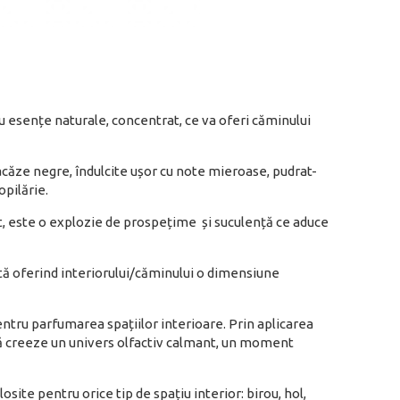
u esențe naturale, concentrat, ce va oferi căminului
acăze negre, îndulcite ușor cu note mieroase, pudrat-
opilărie.
, este o explozie de prospețime și suculență ce aduce
tă oferind interiorului/căminului o dimensiune
entru parfumarea spațiilor interioare. Prin aplicarea
să creeze un univers olfactiv calmant, un moment
osite pentru orice tip de spațiu interior: birou, hol,