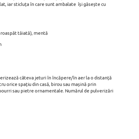
t, iar sticluța în care sunt ambalate își găsește cu
proaspăt tăiată), mentă
m
verizează câteva jeturi în încăpere/în aer la o distanță
ru orice spațiu din casă, birou sau mașină prin
otpourri sau pietre ornamentale. Numărul de pulverizări