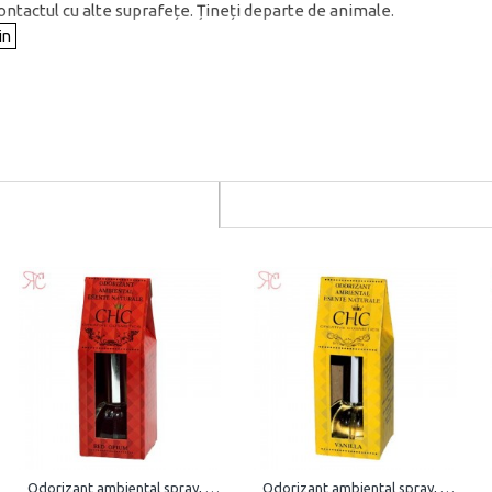
contactul cu alte suprafețe. Țineți departe de animale.
Odorizant ambiental spray, Red Opium, 15 ml
Odorizant ambiental spray, Vanilla, 15 ml