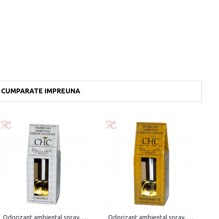
CUMPARATE IMPREUNA
Odorizant ambiental spray, Coconut, 15 ml
Odorizant ambiental spray, Antitabacco, 15 ml