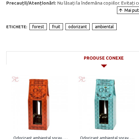
Precauții/Atenționări:
Nu lăsați la îndemâna copiilor. Evitați 
forest
fruit
odorizant
ambiental
ETICHETE:
PRODUSE CONEXE
Odorizant ambiental spray, Amber & Musk, 15 ml
Odorizant ambiental spray, Fresh, 15 ml