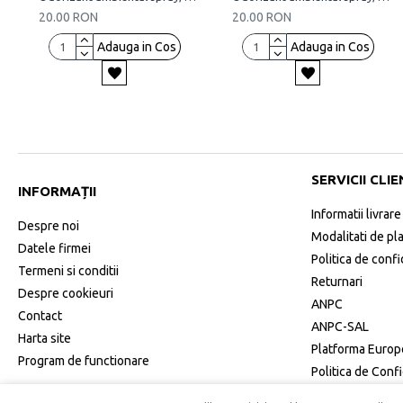
20.00 RON
20.00 RON
Adauga in Cos
Adauga in Cos
SERVICII CLIE
INFORMAȚII
Informatii livrare
Despre noi
Modalitati de pl
Datele firmei
Politica de confi
Termeni si conditii
Returnari
Despre cookieuri
ANPC
Contact
ANPC-SAL
Harta site
Platforma Europe
Program de functionare
Politica de Conf