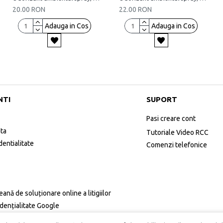
20.00 RON
22.00 RON
Adauga in Cos
Adauga in Cos
NTI
SUPORT
Pasi creare cont
ata
Tutoriale Video RCC
dentialitate
Comenzi telefonice
ană de soluționare online a litigiilor
idențialitate Google