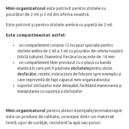
Mini-organizatorul
este potrivit pentru sticlele cu
picurător de 2 ml și 3 ml din oferta noastră.
Este potrivit și pentru sticlele ambra cu pipetă de 2 ml.
Este compartimentat astfel:
un compartiment conține 12 locașuri speciale pentru
sticlele ambra de 2 ml și 3 ml cu picurător din oferta noastră
(sticlă subțire). Diametrul fiecărui locaș este de: 16 mm
un compartiment liber prevăzut cu o plasă cu bandă
elastică în care pot fi păstrate
etichetele
pentru sticle,
desfăcător
, rețete, instrucțiuni de folosire spre exemplu și
care reprezintă de fapt capacul mini-organizatorului
suportul sticluțelor este detașabil, facilitând manevrarea și
manipularea cu ușurință a sticluțelor
Mini-organizatorul
pentru uleiuri esenţiale/aromaterapie
este un produse de calitate, conceput dintr-un material
textil, uşor de curăţat, rezistent la apă sau șocuri.