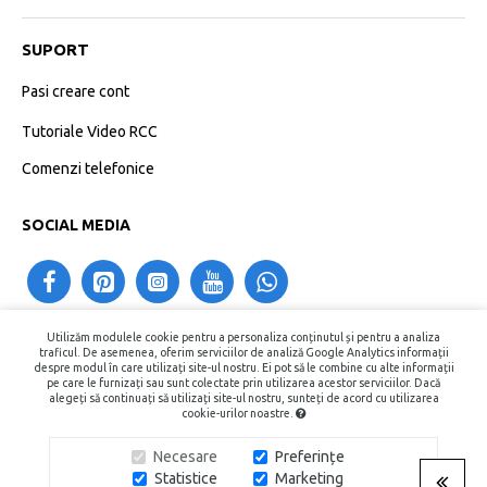
SUPORT
Pasi creare cont
Tutoriale Video RCC
Comenzi telefonice
SOCIAL MEDIA
Utilizăm modulele cookie pentru a personaliza conținutul și pentru a analiza
contact@recipientecosmetice.ro
traficul. De asemenea, oferim serviciilor de analiză Google Analytics informații
despre modul în care utilizați site-ul nostru. Ei pot să le combine cu alte informații
+40730575557
pe care le furnizați sau sunt colectate prin utilizarea acestor serviciilor. Dacă
alegeți să continuați să utilizați site-ul nostru, sunteți de acord cu utilizarea
cookie-urilor noastre.
Copyright © 2015 - 2026, Recipiente Cosmetice. Toate Drepturile
Necesare
Preferințe
Rezervate.
Statistice
Marketing