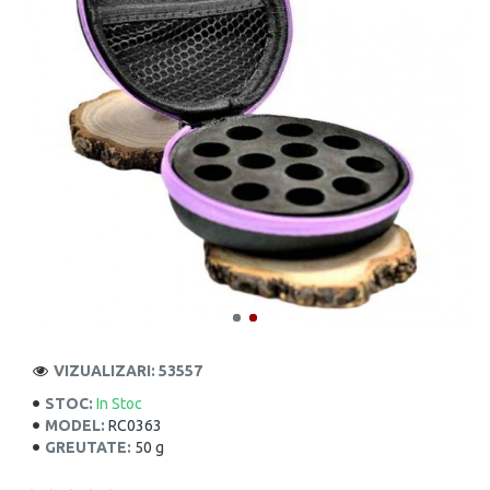
VIZUALIZARI: 53557
STOC:
In Stoc
MODEL:
RC0363
GREUTATE:
50 g