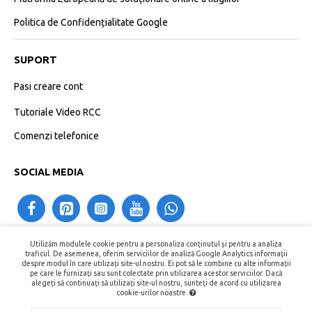
Politica de Confidențialitate Google
SUPORT
Pasi creare cont
Tutoriale Video RCC
Comenzi telefonice
SOCIAL MEDIA
Utilizăm modulele cookie pentru a personaliza conținutul și pentru a analiza
contact@recipientecosmetice.ro
traficul. De asemenea, oferim serviciilor de analiză Google Analytics informații
despre modul în care utilizați site-ul nostru. Ei pot să le combine cu alte informații
+40730575557
pe care le furnizați sau sunt colectate prin utilizarea acestor serviciilor. Dacă
alegeți să continuați să utilizați site-ul nostru, sunteți de acord cu utilizarea
cookie-urilor noastre.