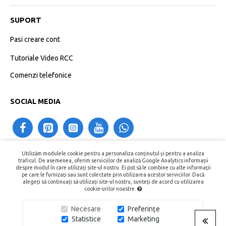
SUPORT
Pasi creare cont
Tutoriale Video RCC
Comenzi telefonice
SOCIAL MEDIA
Utilizăm modulele cookie pentru a personaliza conținutul și pentru a analiza
contact@recipientecosmetice.ro
traficul. De asemenea, oferim serviciilor de analiză Google Analytics informații
despre modul în care utilizați site-ul nostru. Ei pot să le combine cu alte informații
+40730575557
pe care le furnizați sau sunt colectate prin utilizarea acestor serviciilor. Dacă
alegeți să continuați să utilizați site-ul nostru, sunteți de acord cu utilizarea
cookie-urilor noastre.
Copyright © 2015 - 2026, Recipiente Cosmetice. Toate Drepturile
Necesare
Preferințe
Rezervate.
Statistice
Marketing