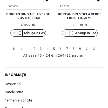
RC0659
RC0658
BORCAN DIN STICLA VERDE
BORCAN DIN STICLA VERDE
FROSTED, 30 ML
FROSTED, 50 ML
6.05 RON
7.05 RON
Adauga in Cos
Adauga in Cos
1
2
3
4
5
6
7
8
9
Afisare 13 - 24 din 264 (22 pagini)
INFORMAȚII
Despre noi
Datele firmei
Termeni si conditii