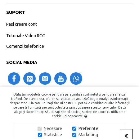
SUPORT
Pasi creare cont
Tutoriale Video RCC
Comenzi telefonice
SOCIAL MEDIA
Utilizăm modulele cookie pentru a personaliza conținutul și pentru a analiza
contact@recipientecosmetice.ro
traficul. De asemenea, oferim serviciilor de analiză Google Analytics informații
despre modul în care utilizați site-ul nostru. Ei pot să le combine cu alte informații
+40730575557
pe care le furnizați sau sunt colectate prin utilizarea acestor serviciilor. Dacă
alegeți să continuați să utilizați site-ul nostru, sunteți de acord cu utilizarea
cookie-urilor noastre.
Copyright © 2015 - 2026, Recipiente Cosmetice. Toate Drepturile
Necesare
Preferințe
Rezervate.
Statistice
Marketing