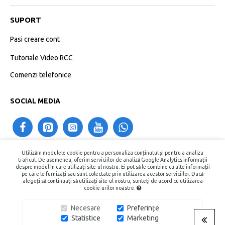
SUPORT
Pasi creare cont
Tutoriale Video RCC
Comenzi telefonice
SOCIAL MEDIA
Utilizăm modulele cookie pentru a personaliza conținutul și pentru a analiza
contact@recipientecosmetice.ro
traficul. De asemenea, oferim serviciilor de analiză Google Analytics informații
despre modul în care utilizați site-ul nostru. Ei pot să le combine cu alte informații
+40730575557
pe care le furnizați sau sunt colectate prin utilizarea acestor serviciilor. Dacă
alegeți să continuați să utilizați site-ul nostru, sunteți de acord cu utilizarea
cookie-urilor noastre.
Copyright © 2015 - 2026, Recipiente Cosmetice. Toate Drepturile
Necesare
Preferințe
Rezervate.
Statistice
Marketing