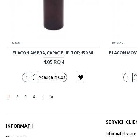
RC0060
RC0547
FLACON AMBRA, CAPAC FLIP-TOP, 150 ML
FLACON MOV 
4.05 RON
Adauga in Cos
1
2
3
4
SERVICII CLIE
INFORMAȚII
Informatii livrare