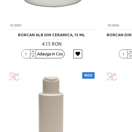
RC0003
RC0660
BORCAN ALB DIN CERAMICA, 15 ML
BORCAN DIN 
4.15 RON
Adauga in Cos
NOU