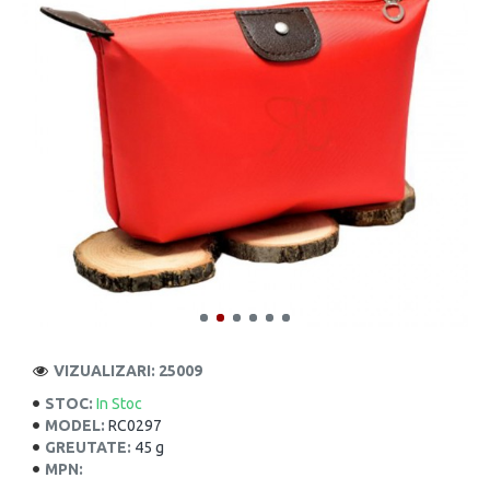
VIZUALIZARI: 25009
STOC:
In Stoc
MODEL:
RC0297
GREUTATE:
45 g
MPN: