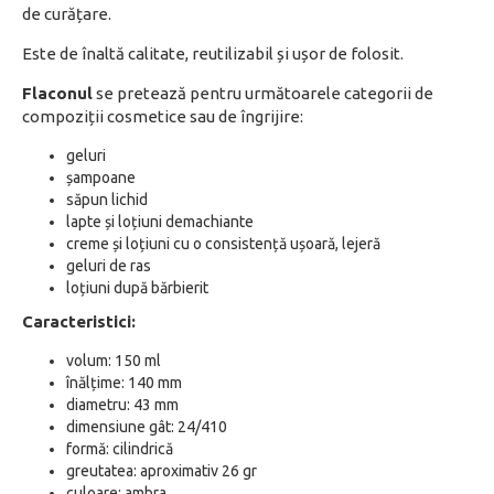
de curățare.
Este de înaltă calitate, reutilizabil și ușor de folosit.
Flaconul
se pretează pentru următoarele categorii de
compoziții cosmetice sau de îngrijire:
geluri
șampoane
săpun lichid
lapte și loțiuni demachiante
creme și loțiuni cu o consistență ușoară, lejeră
geluri de ras
loțiuni după bărbierit
Caracteristici:
volum: 150 ml
înălțime: 140 mm
diametru: 43 mm
dimensiune gât: 24/410
formă: cilindrică
greutatea: aproximativ 26 gr
culoare: ambra