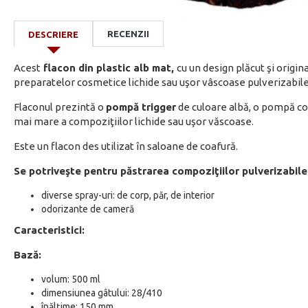
RECENZII
DESCRIERE
Acest
flacon din plastic alb mat,
cu un design plăcut şi origi
preparatelor cosmetice lichide sau uşor vâscoase pulverizabil
Flaconul prezintă o
pompă trigger
de culoare albă, o pompă co
mai mare a compoziţiilor lichide sau uşor văscoase.
Este un flacon des utilizat în saloane de coafură.
Se potriveşte pentru păstrarea compoziţiilor pulverizabile
diverse spray-uri: de corp, păr, de interior
odorizante de cameră
Caracteristici:
Bază:
volum: 500 ml
dimensiunea gâtului: 28/410
înălțime: 150 mm