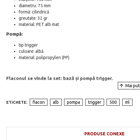
diametru: 75 mm
formă: cilindrică
greutate: 32 gr
material: PET alb mat
Pompă:
tip trigger
culoare: albă
material: polipropylen (PP)
Flaconul se vinde la set: bază și pompă trigger.
flacon
alb
pompa
trigger
500
ml
ETICHETE:
PRODUSE CONEXE