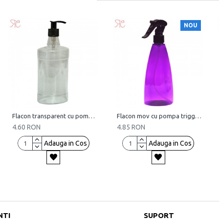
NOU
Flacon transparent cu pompa dozatoare, 500 ml
Flacon mov cu pompa trigger, 250 ml
4.60 RON
4.85 RON
Adauga in Cos
Adauga in Cos
NTI
SUPORT