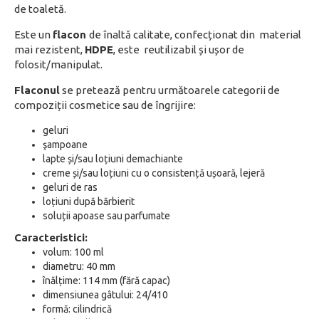
de toaletă.
Este un
flacon
de înaltă calitate, confecționat din material
mai rezistent,
HDPE
, este reutilizabil și ușor de
folosit/manipulat.
Flaconul
se pretează pentru următoarele categorii de
compoziții cosmetice sau de îngrijire:
geluri
şampoane
lapte și/sau loțiuni demachiante
creme și/sau loțiuni cu o consistență ușoară, lejeră
geluri de ras
loțiuni după bărbierit
soluții apoase sau parfumate
Caracteristici:
volum: 100 ml
diametru: 40 mm
înălțime: 114 mm (fără capac)
dimensiunea gâtului: 24/410
formă: cilindrică