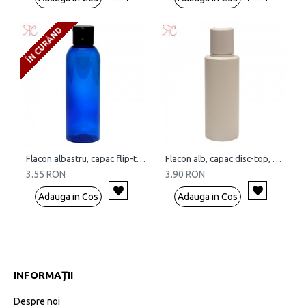
ÎN CURÂND
Flacon albastru, capac flip-top, 100 ml
Flacon alb, capac disc-top, 100 ml
3.55 RON
3.90 RON
Adauga in Cos
Adauga in Cos
INFORMAȚII
Despre noi