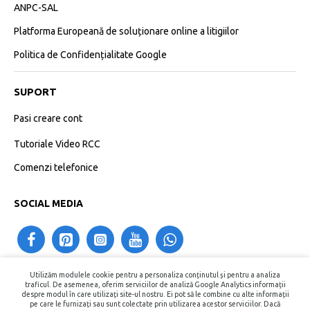
ANPC-SAL
Platforma Europeană de soluționare online a litigiilor
Politica de Confidențialitate Google
SUPORT
Pasi creare cont
Tutoriale Video RCC
Comenzi telefonice
SOCIAL MEDIA
Utilizăm modulele cookie pentru a personaliza conținutul și pentru a analiza
contact@recipientecosmetice.ro
traficul. De asemenea, oferim serviciilor de analiză Google Analytics informații
despre modul în care utilizați site-ul nostru. Ei pot să le combine cu alte informații
+40730575557
pe care le furnizați sau sunt colectate prin utilizarea acestor serviciilor. Dacă