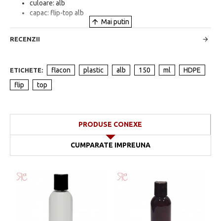
culoare: alb
capac: flip-top alb
RECENZII
flacon
plastic
alb
150
ml
HDPE
ETICHETE:
flip
top
PRODUSE CONEXE
CUMPARATE IMPREUNA