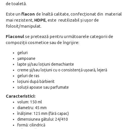
de toaletă.
Este un
flacon
de înaltă calitate, confecționat din material
mai rezistent,
HDPE
, este reutilizabil și ușor de
folosit/manipulat.
Flaconul
se pretează pentru următoarele categorii de
compoziții cosmetice sau de îngrijire:
geluri
şampoane
lapte și/sau loțiuni demachiante
creme și/sau loțiuni cu o consistență ușoară, lejeră
geluri de ras
loțiuni după bărbierit
soluții apoase sau parfumate
Caracteristici:
volum: 150 ml
diametru: 45 mm
înălțime: 125 mm (fără capac)
dimensiunea gâtului: 24/410
formă: cilindrică