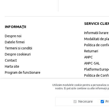
SERVICII CLIE
INFORMAȚII
Informatii livrare
Despre noi
Modalitati de pl
Datele firmei
Politica de confi
Termeni si conditii
Returnari
Despre cookieuri
ANPC
Contact
ANPC-SAL
Harta site
Platforma Europe
Program de functionare
Politica de Conf
Utilizăm modulele cookie pentru a personaliza conț
nostru. Ei pot să le combine cu alte informații p
Copyright © 2015 - 2026, Recipiente Cosmetice. Toate Drepturile Re
Necesare
Pr