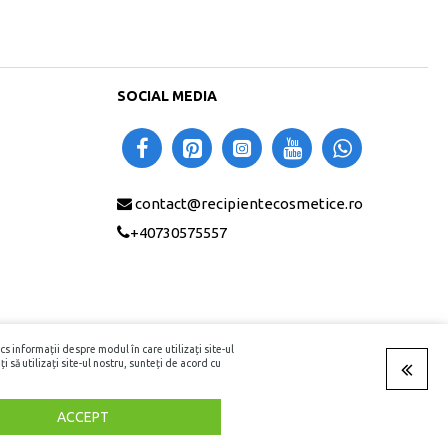
SOCIAL MEDIA
contact@recipientecosmetice.ro
+40730575557
s informații despre modul în care utilizați site-ul
i să utilizați site-ul nostru, sunteți de acord cu
ACCEPT
Conversati cu noi pe Facebook!