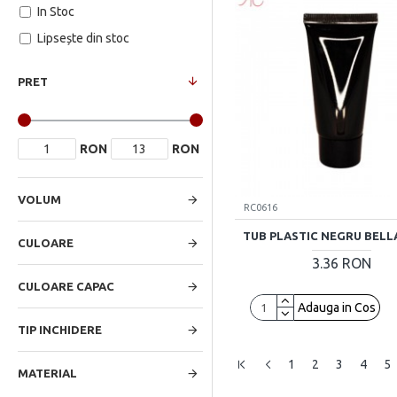
In Stoc
Lipsește din stoc
PRET
RON
RON
VOLUM
RC0616
TUB PLASTIC NEGRU BELLA
CULOARE
3.36 RON
CULOARE CAPAC
Adauga in Cos
TIP INCHIDERE
1
2
3
4
5
MATERIAL