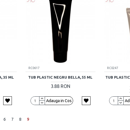
RC0617
RC0247
, 35 ML
TUB PLASTIC NEGRU BELLA, 55 ML
TUB PLASTI
3.88 RON
Adauga in Cos
Ad
6
7
8
9