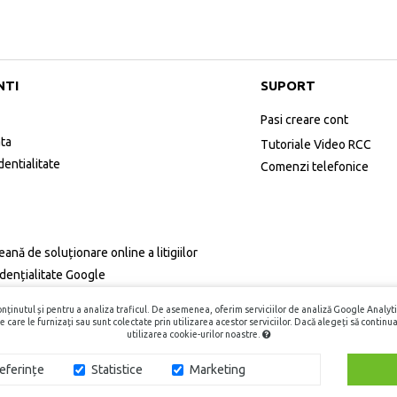
NTI
SUPORT
Pasi creare cont
ata
Tutoriale Video RCC
dentialitate
Comenzi telefonice
ană de soluționare online a litigiilor
idențialitate Google
inutul și pentru a analiza traficul. De asemenea, oferim serviciilor de analiză Google Analytic
e care le furnizați sau sunt colectate prin utilizarea acestor serviciilor. Dacă alegeți să continuaț
utilizarea cookie-urilor noastre.
zervate.
eferințe
Statistice
Marketing