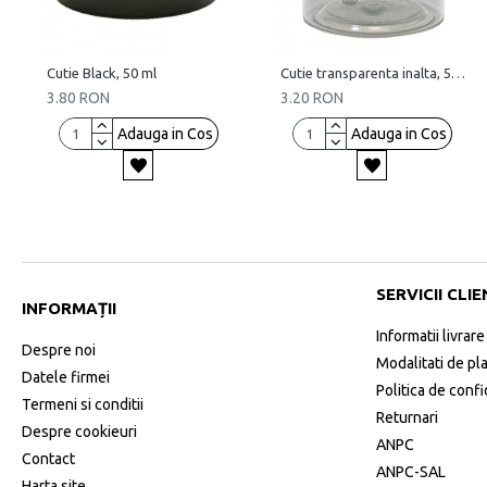
Cutie Black, 50 ml
Cutie transparenta inalta, 50 ml
3.80 RON
3.20 RON
Adauga in Cos
Adauga in Cos
SERVICII CLIE
INFORMAȚII
Informatii livrare
Despre noi
Modalitati de pl
Datele firmei
Politica de confi
Termeni si conditii
Returnari
Despre cookieuri
ANPC
Contact
ANPC-SAL
Harta site