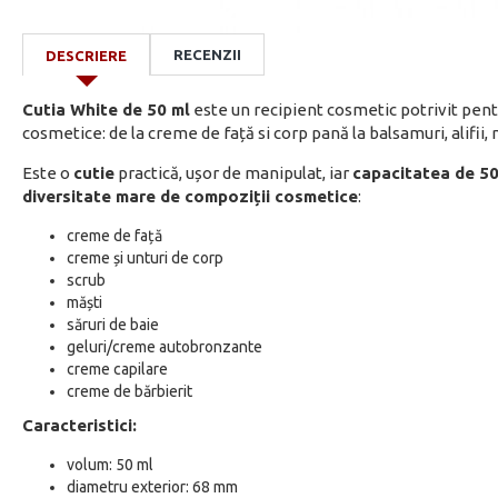
RECENZII
DESCRIERE
Cutia White de 50 ml
este un recipient cosmetic potrivit pent
cosmetice: de la creme de față si corp pană la balsamuri, alifii, 
Este o
cutie
practică, ușor de manipulat, iar
capacitatea de 50
diversitate mare de compoziții cosmetice
:
creme de față
creme și unturi de corp
scrub
măști
săruri de baie
geluri/creme autobronzante
creme capilare
creme de bărbierit
Caracteristici:
volum: 50 ml
diametru exterior: 68 mm