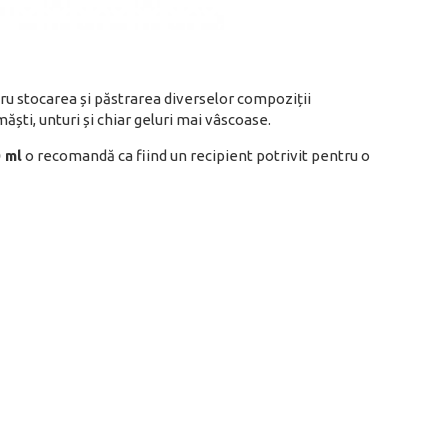
ru stocarea și păstrarea diverselor compoziții
măști, unturi și chiar geluri mai vâscoase.
 ml
o recomandă ca fiind un recipient potrivit pentru o