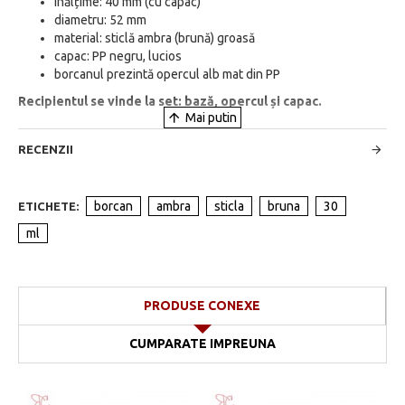
înălțime: 40 mm (cu capac)
diametru: 52 mm
material: sticlă ambra (brună) groasă
capac: PP negru, lucios
borcanul prezintă opercul alb mat din PP
Recipientul se vinde la set: bază, opercul și capac.
RECENZII
borcan
ambra
sticla
bruna
30
ETICHETE:
ml
PRODUSE CONEXE
CUMPARATE IMPREUNA