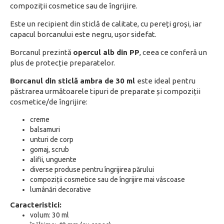
compoziții cosmetice sau de îngrijire.
Este un recipient din sticlă de calitate, cu pereți groși, iar
capacul borcanului este negru, ușor sidefat.
Borcanul prezintă
opercul alb din PP
, ceea ce conferă un
plus de protecție preparatelor.
Borcanul din sticlă ambra de 30 ml
este ideal pentru
păstrarea următoarele tipuri de preparate și compoziții
cosmetice/de îngrijire:
creme
balsamuri
unturi de corp
gomaj, scrub
alifii, unguente
diverse produse pentru îngrijirea părului
compoziții cosmetice sau de îngrijire mai vâscoase
lumânări decorative
Caracteristici:
volum: 30 ml