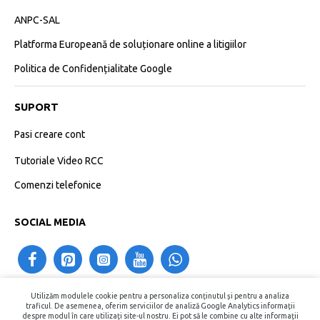
ANPC-SAL
Platforma Europeană de soluționare online a litigiilor
Politica de Confidențialitate Google
SUPORT
Pasi creare cont
Tutoriale Video RCC
Comenzi telefonice
SOCIAL MEDIA
Utilizăm modulele cookie pentru a personaliza conținutul și pentru a analiza
contact@recipientecosmetice.ro
traficul. De asemenea, oferim serviciilor de analiză Google Analytics informații
despre modul în care utilizați site-ul nostru. Ei pot să le combine cu alte informații
+40730575557