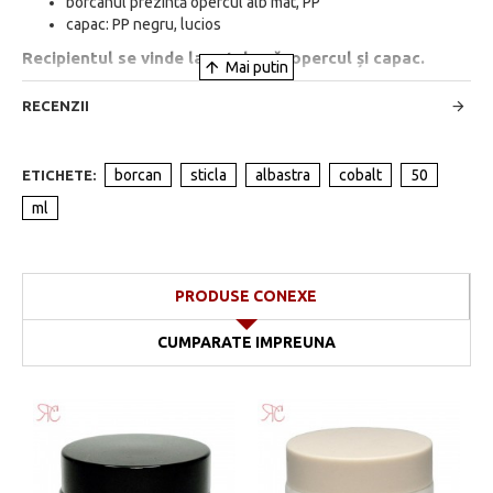
borcanul prezintă opercul alb mat, PP
capac: PP negru, lucios
Recipientul se vinde la set: bază, opercul și capac.
RECENZII
borcan
sticla
albastra
cobalt
50
ETICHETE:
ml
PRODUSE CONEXE
CUMPARATE IMPREUNA